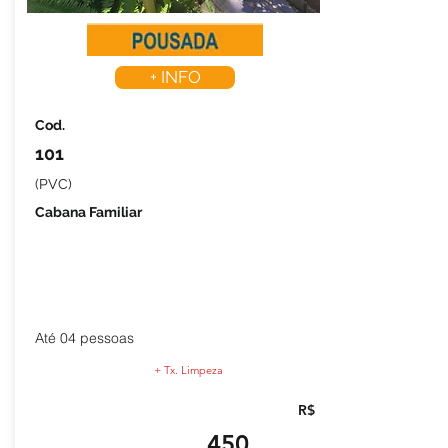
+ INFO
Cod.
101
(PVC)
Cabana Familiar
Até 04 pessoas
+ Tx. Limpeza
R$
450