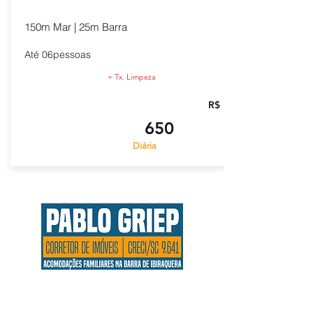
150m Mar | 25m Barra
Até 06pessoas
+ Tx. Limpeza
R$
650
Diária
Endereço:
Rua 4140, n° 310