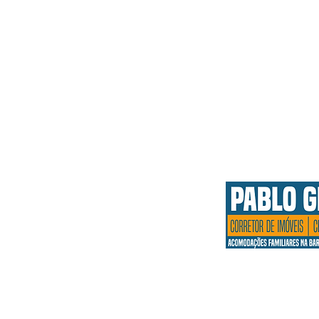
Endereço:
Rua 4140, n° 310
Ibiraquera -
Imbituba - 