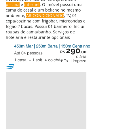
piscina
e
internet
. O imóvel possui uma
cama de casal e um beliche no mesmo
ambiente,
AR CONDICIONADO
, TV, 01
copa/cozinha com frigobar, microondas e
fogão 2 bocas. Possui 01 banheiro. Inclui
roupas de cama/banho. Serviços de
hotelaria e restaurante opcionais
450m Mar | 250m Barra | 150m Centrinho
290
,00
R$
Até 04 pessoas
diária
1 casal + 1 solt. + colchão
+ Tx. Limpeza