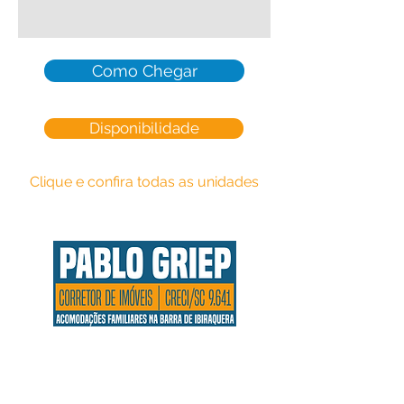
Como Chegar
Disponibilidade
Clique e confira todas as unidades
Endereço:
Rua 4140, n° 310
Ibiraquera -
Imbituba - SC
CEP.
88780-000