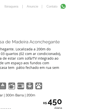
Ibiraquera
Anuncie
Contato
ugar
Comprar
asa de Madeira Aconchegante
hegante. Localizada a 200m do
 03 quartos (02 com ar condicionado),
la de estar com sofá/TV integrado ao
e de um espaço aos fundos com
A casa tem pátio fechado em rua sem
r | 300m Barra | 200m
450
R$
diária