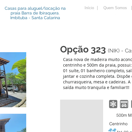
Início
Quem Somos
Casas para aluguel/locação na
praia Barra de Ibiraquera.
Imbituba - Santa Catarina
Al
Opção 323
(NIK) - C
Casa nova de madeira muito aconc
centrinho e 500m da praia, possui:
01 suíte, 01 banheiro completo, sa
jantar e cozinha completa. Dispõ
churrasqueira, mesa e cadeiras. 
saída muito tranquila e familiar!!!
50
0m Ma
Centrinho